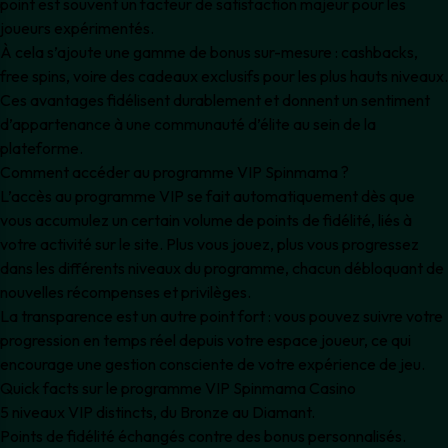
point est souvent un facteur de satisfaction majeur pour les
joueurs expérimentés.
À cela s’ajoute une gamme de bonus sur-mesure : cashbacks,
free spins, voire des cadeaux exclusifs pour les plus hauts niveaux.
Ces avantages fidélisent durablement et donnent un sentiment
d’appartenance à une communauté d’élite au sein de la
plateforme.
Comment accéder au programme VIP Spinmama ?
L’accès au programme VIP se fait automatiquement dès que
vous accumulez un certain volume de points de fidélité, liés à
votre activité sur le site. Plus vous jouez, plus vous progressez
dans les différents niveaux du programme, chacun débloquant de
nouvelles récompenses et privilèges.
La transparence est un autre point fort : vous pouvez suivre votre
progression en temps réel depuis votre espace joueur, ce qui
encourage une gestion consciente de votre expérience de jeu.
Quick facts sur le programme VIP Spinmama Casino
5 niveaux VIP distincts, du Bronze au Diamant.
Points de fidélité échangés contre des bonus personnalisés.