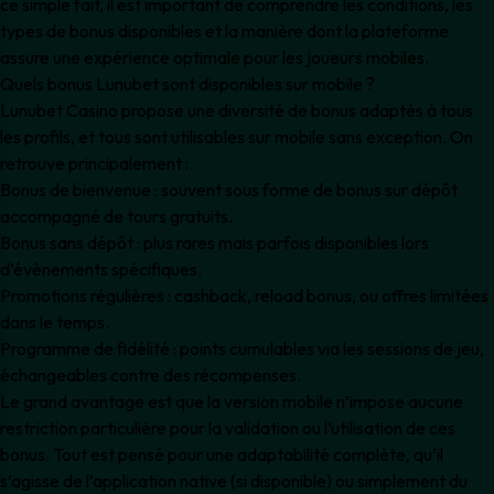
ce simple fait, il est important de comprendre les conditions, les
types de bonus disponibles et la manière dont la plateforme
assure une expérience optimale pour les joueurs mobiles.
Quels bonus Lunubet sont disponibles sur mobile ?
Lunubet Casino propose une diversité de bonus adaptés à tous
les profils, et tous sont utilisables sur mobile sans exception. On
retrouve principalement :
Bonus de bienvenue : souvent sous forme de bonus sur dépôt
accompagné de tours gratuits.
Bonus sans dépôt : plus rares mais parfois disponibles lors
d’évènements spécifiques.
Promotions régulières : cashback, reload bonus, ou offres limitées
dans le temps.
Programme de fidélité : points cumulables via les sessions de jeu,
échangeables contre des récompenses.
Le grand avantage est que la version mobile n’impose aucune
restriction particulière pour la validation ou l’utilisation de ces
bonus. Tout est pensé pour une adaptabilité complète, qu’il
s’agisse de l’application native (si disponible) ou simplement du