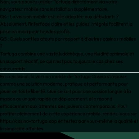
Non, vous pouvez utiliser Tortuga directement via votre
navigateur mobile sans installation supplémentaire.
Q4 : La version mobile est-elle adaptée aux débutants ?
Absolument, l’interface claire et les guides intégrés facilitent la
prise en main pour tous les profils.
Q5 : Quels sont les atouts par rapport à d’autres casinos mobiles
?
Tortuga combine une vaste ludothèque, une fluidité optimale et
un support réactif, ce qui n’est pas toujours le cas chez ses
concurrents.
En conclusion, la version mobile de Tortuga Casino s’impose
comme une solution moderne, pratique et performante pour
jouer en toute liberté. Que ce soit pour une session longue à la
maison ou un spin rapide en déplacement, elle répond
efficacement aux attentes des joueurs contemporains. Pour
profiter pleinement de cette expérience mobile, rendez-vous sur
https://casino-tortuga.app
et testez par vous-même la qualité et
la simplicité offertes.