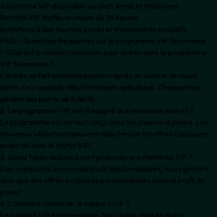
Assistance VIP disponible via chat, email et téléphone.
Retraits VIP traités en moins de 24 heures.
Invitations à des tournois privés et événements exclusifs.
FAQ – Questions fréquentes sur le programme VIP Spinmama
1. Quel est le montant minimum pour entrer dans le programme
VIP Spinmama ?
L’entrée se fait automatiquement après un volume de mises
défini; il n’y a pas de dépôt minimum spécifique. Chaque mise
génère des points de fidélité.
2. Le programme VIP est-il adapté aux nouveaux joueurs ?
Le programme est surtout conçu pour les joueurs réguliers. Les
nouveaux utilisateurs peuvent débuter par les offres classiques
avant de viser le statut VIP.
3. Quels types de bonus sont proposés aux membres VIP ?
Des cashbacks, bonus cashback hebdomadaires, tours gratuits,
ainsi que des offres exclusives personnalisées selon le profil du
joueur.
4. Comment contacter le support VIP ?
Le support VIP est accessible 24h/24 par chat en direct,