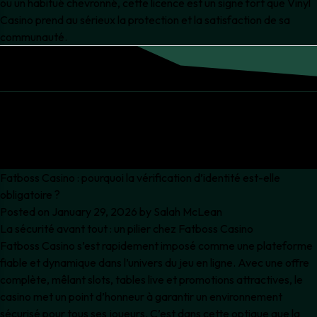
ou un habitué chevronné, cette licence est un signe fort que Vinyl
Casino prend au sérieux la protection et la satisfaction de sa
communauté.
Posted in
Uncategorized
Fatboss Casino : pourquoi la vérification d’identité est-elle
obligatoire ?
Posted on
January 29, 2026
by
Salah McLean
La sécurité avant tout : un pilier chez Fatboss Casino
Fatboss Casino s’est rapidement imposé comme une plateforme
fiable et dynamique dans l’univers du jeu en ligne. Avec une offre
complète, mêlant slots, tables live et promotions attractives, le
casino met un point d’honneur à garantir un environnement
sécurisé pour tous ses joueurs. C’est dans cette optique que la