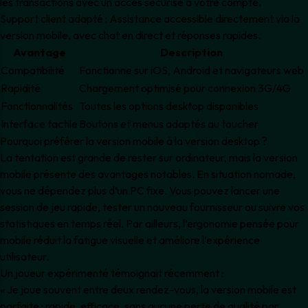
les transactions avec un accès sécurisé à votre compte.
Support client adapté : Assistance accessible directement via la
version mobile, avec chat en direct et réponses rapides.
Avantage
Description
Compatibilité
Fonctionne sur iOS, Android et navigateurs web
Rapidité
Chargement optimisé pour connexion 3G/4G
Fonctionnalités
Toutes les options desktop disponibles
Interface tactile
Boutons et menus adaptés au toucher
Pourquoi préférer la version mobile à la version desktop ?
La tentation est grande de rester sur ordinateur, mais la version
mobile présente des avantages notables. En situation nomade,
vous ne dépendez plus d’un PC fixe. Vous pouvez lancer une
session de jeu rapide, tester un nouveau fournisseur ou suivre vos
statistiques en temps réel. Par ailleurs, l’ergonomie pensée pour
mobile réduit la fatigue visuelle et améliore l’expérience
utilisateur.
Un joueur expérimenté témoignait récemment :
« Je joue souvent entre deux rendez-vous, la version mobile est
parfaite : rapide, efficace, sans aucune perte de qualité par