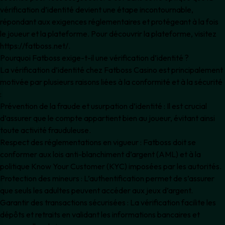
vérification d’identité devient une étape incontournable,
répondant aux exigences réglementaires et protégeant à la fois
le joueur et la plateforme. Pour découvrir la plateforme, visitez
https://fatboss.net/
.
Pourquoi Fatboss exige-t-il une vérification d’identité ?
La vérification d’identité chez Fatboss Casino est principalement
motivée par plusieurs raisons liées à la conformité et à la sécurité
:
Prévention de la fraude et usurpation d’identité : Il est crucial
d’assurer que le compte appartient bien au joueur, évitant ainsi
toute activité frauduleuse.
Respect des réglementations en vigueur : Fatboss doit se
conformer aux lois anti-blanchiment d’argent (AML) et à la
politique Know Your Customer (KYC) imposées par les autorités.
Protection des mineurs : L’authentification permet de s’assurer
que seuls les adultes peuvent accéder aux jeux d’argent.
Garantir des transactions sécurisées : La vérification facilite les
dépôts et retraits en validant les informations bancaires et