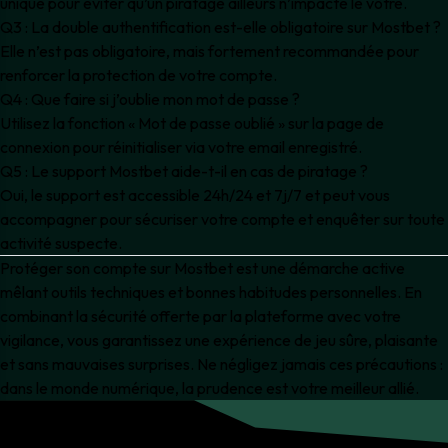
unique pour éviter qu’un piratage ailleurs n’impacte le vôtre.
Q3 : La double authentification est-elle obligatoire sur Mostbet ?
Elle n’est pas obligatoire, mais fortement recommandée pour
renforcer la protection de votre compte.
Q4 : Que faire si j’oublie mon mot de passe ?
Utilisez la fonction « Mot de passe oublié » sur la page de
connexion pour réinitialiser via votre email enregistré.
Q5 : Le support Mostbet aide-t-il en cas de piratage ?
Oui, le support est accessible 24h/24 et 7j/7 et peut vous
accompagner pour sécuriser votre compte et enquêter sur toute
activité suspecte.
Protéger son compte sur Mostbet est une démarche active
mêlant outils techniques et bonnes habitudes personnelles. En
combinant la sécurité offerte par la plateforme avec votre
vigilance, vous garantissez une expérience de jeu sûre, plaisante
et sans mauvaises surprises. Ne négligez jamais ces précautions :
dans le monde numérique, la prudence est votre meilleur allié.