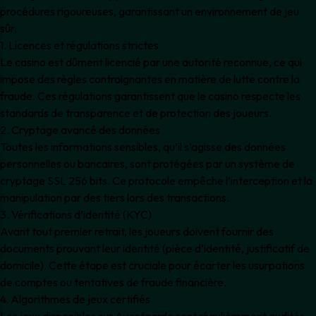
procédures rigoureuses, garantissant un environnement de jeu
sûr.
1. Licences et régulations strictes
Le casino est dûment licencié par une autorité reconnue, ce qui
impose des règles contraignantes en matière de lutte contre la
fraude. Ces régulations garantissent que le casino respecte les
standards de transparence et de protection des joueurs.
2. Cryptage avancé des données
Toutes les informations sensibles, qu’il s’agisse des données
personnelles ou bancaires, sont protégées par un système de
cryptage SSL 256 bits. Ce protocole empêche l’interception et la
manipulation par des tiers lors des transactions.
3. Vérifications d’identité (KYC)
Avant tout premier retrait, les joueurs doivent fournir des
documents prouvant leur identité (pièce d’identité, justificatif de
domicile). Cette étape est cruciale pour écarter les usurpations
de comptes ou tentatives de fraude financière.
4. Algorithmes de jeux certifiés