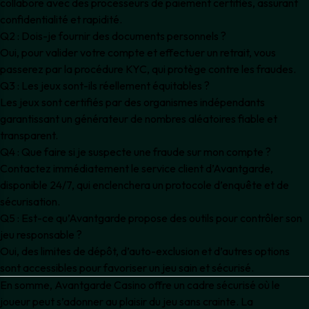
collabore avec des processeurs de paiement certifiés, assurant
confidentialité et rapidité.
Q2 : Dois-je fournir des documents personnels ?
Oui, pour valider votre compte et effectuer un retrait, vous
passerez par la procédure KYC, qui protège contre les fraudes.
Q3 : Les jeux sont-ils réellement équitables ?
Les jeux sont certifiés par des organismes indépendants
garantissant un générateur de nombres aléatoires fiable et
transparent.
Q4 : Que faire si je suspecte une fraude sur mon compte ?
Contactez immédiatement le service client d’Avantgarde,
disponible 24/7, qui enclenchera un protocole d’enquête et de
sécurisation.
Q5 : Est-ce qu’Avantgarde propose des outils pour contrôler son
jeu responsable ?
Oui, des limites de dépôt, d’auto-exclusion et d’autres options
sont accessibles pour favoriser un jeu sain et sécurisé.
En somme, Avantgarde Casino offre un cadre sécurisé où le
joueur peut s’adonner au plaisir du jeu sans crainte. La