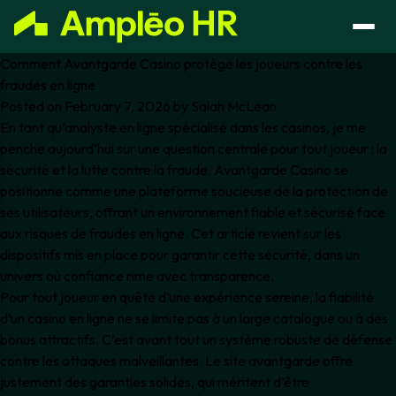
Comment Avantgarde Casino protège les joueurs contre les
fraudes en ligne
Posted on
February 7, 2026
by
Salah McLean
En tant qu’analyste en ligne spécialisé dans les casinos, je me
penche aujourd’hui sur une question centrale pour tout joueur : la
sécurité et la lutte contre la fraude. Avantgarde Casino se
positionne comme une plateforme soucieuse de la protection de
ses utilisateurs, offrant un environnement fiable et sécurisé face
aux risques de fraudes en ligne. Cet article revient sur les
dispositifs mis en place pour garantir cette sécurité, dans un
univers où confiance rime avec transparence.
Pour tout joueur en quête d’une expérience sereine, la fiabilité
d’un casino en ligne ne se limite pas à un large catalogue ou à des
bonus attractifs. C’est avant tout un système robuste de défense
contre les attaques malveillantes. Le site
avantgarde
offre
justement des garanties solides, qui méritent d’être