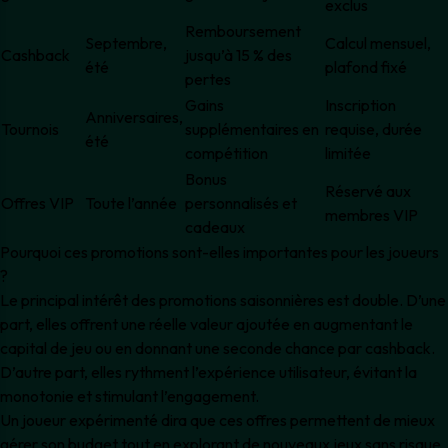
exclus
Remboursement
Septembre,
Calcul mensuel,
Cashback
jusqu’à 15 % des
été
plafond fixé
pertes
Gains
Inscription
Anniversaires,
Tournois
supplémentaires en
requise, durée
été
compétition
limitée
Bonus
Réservé aux
Offres VIP
Toute l’année
personnalisés et
membres VIP
cadeaux
Pourquoi ces promotions sont-elles importantes pour les joueurs
?
Le principal intérêt des promotions saisonnières est double. D’une
part, elles offrent une réelle valeur ajoutée en augmentant le
capital de jeu ou en donnant une seconde chance par cashback.
D’autre part, elles rythment l’expérience utilisateur, évitant la
monotonie et stimulant l’engagement.
Un joueur expérimenté dira que ces offres permettent de mieux
gérer son budget tout en explorant de nouveaux jeux sans risque