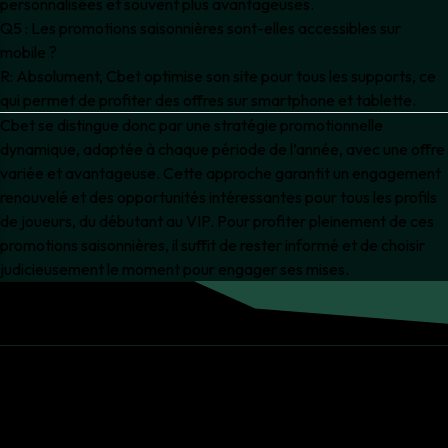
personnalisées et souvent plus avantageuses.
Q5 : Les promotions saisonnières sont-elles accessibles sur
mobile ?
R: Absolument, Cbet optimise son site pour tous les supports, ce
qui permet de profiter des offres sur smartphone et tablette.
Cbet se distingue donc par une stratégie promotionnelle
dynamique, adaptée à chaque période de l’année, avec une offre
variée et avantageuse. Cette approche garantit un engagement
renouvelé et des opportunités intéressantes pour tous les profils
de joueurs, du débutant au VIP. Pour profiter pleinement de ces
promotions saisonnières, il suffit de rester informé et de choisir
judicieusement le moment pour engager ses mises.
Posted in
Uncategorized