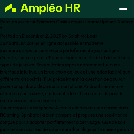
Peut-on jouer sur Spinbara Casino depuis un smartphone Android
?
Posted on
December 2, 2025
by
Salah McLean
Spinbara : un casino en ligne accessible et moderne
Spinbara s’impose comme une plateforme de jeux en ligne
récente, conçue pour offrir une expérience fluide et riche à tous
types de joueurs. Sa réputation repose notamment sur une
interface intuitive, un large choix de jeux et une adaptabilité aux
différents dispositifs. Plus précisément, la question de pouvoir
jouer sur
spinbara
depuis un smartphone Android mérite une
attention particulière, car la mobilité est un critère clé pour les
amateurs de casino moderne.
Jouer depuis un téléphone Android est devenu une norme dans
l’iGaming. Spinbara l’a bien compris et propose une expérience
conçue pour s’adapter parfaitement à cet usage. Que ce soit
pour une session rapide ou un marathon de jeux, le casino garantit