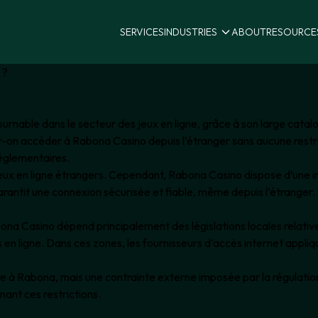
SERVICES
INDUSTRIES
ABOUT
RESOURCE
 ?
ble dans le secteur des jeux en ligne, grâce à son large catalogu
eut-on accéder à Rabona Casino depuis l’étranger sans aucune restr
églementaires.
 jeux en ligne étrangers. Cependant, Rabona Casino dispose d’une i
 garantit une connexion sécurisée et fiable, même depuis l’étranger.
ona Casino dépend principalement des législations locales relativ
 en ligne. Dans ces zones, les fournisseurs d’accès internet appli
pre à Rabona, mais une contrainte externe imposée par la régulatio
nant ces restrictions.