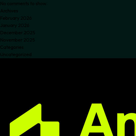
No comments to show.
Archives
February 2026
January 2026
December 2025
November 2025
Categories
Uncategorized