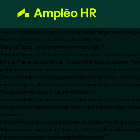
Peut-on accéder à Rabona Casino depuis l’étranger sans blocage
Posted on
December 7, 2025
by
Salah McLean
Rabona Casino : une plateforme internationale ?
Rabona Casino s’est rapidement imposé comme un acteur incontourna
hors de France, la question de l’accessibilité se pose souvent. P
problématique, en prenant en compte les aspects techniques et r
Dès la connexion, certains pays restreignent l’accès aux sites de
sans interruption, il vaut mieux utiliser le
rabona login
officiel, qui
Pourquoi certains pays bloquent-ils l’accès ?
Il est essentiel de comprendre que le blocage de sites comme Rab
Moyen-Orient, interdisent totalement ou partiellement les casinos
autorisées.
Cela signifie que le blocage n’est pas une décision technique pro
Rabona Casino dans ces territoires est d’utiliser des outils contour
Comment contourner les blocages efficacement ?