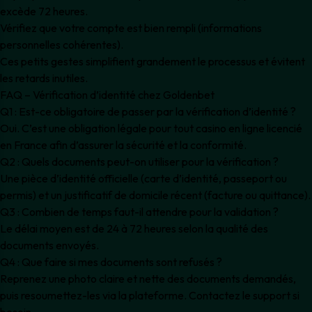
excède 72 heures.
Vérifiez que votre compte est bien rempli (informations
personnelles cohérentes).
Ces petits gestes simplifient grandement le processus et évitent
les retards inutiles.
FAQ – Vérification d’identité chez Goldenbet
Q1 : Est-ce obligatoire de passer par la vérification d’identité ?
Oui. C’est une obligation légale pour tout casino en ligne licencié
en France afin d’assurer la sécurité et la conformité.
Q2 : Quels documents peut-on utiliser pour la vérification ?
Une pièce d’identité officielle (carte d’identité, passeport ou
permis) et un justificatif de domicile récent (facture ou quittance).
Q3 : Combien de temps faut-il attendre pour la validation ?
Le délai moyen est de 24 à 72 heures selon la qualité des
documents envoyés.
Q4 : Que faire si mes documents sont refusés ?
Reprenez une photo claire et nette des documents demandés,
puis resoumettez-les via la plateforme. Contactez le support si