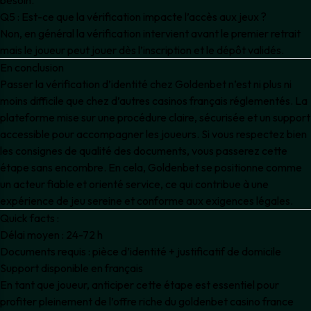
besoin.
Q5 : Est-ce que la vérification impacte l’accès aux jeux ?
Non, en général la vérification intervient avant le premier retrait
mais le joueur peut jouer dès l’inscription et le dépôt validés.
En conclusion
Passer la vérification d’identité chez Goldenbet n’est ni plus ni
moins difficile que chez d’autres casinos français réglementés. La
plateforme mise sur une procédure claire, sécurisée et un support
accessible pour accompagner les joueurs. Si vous respectez bien
les consignes de qualité des documents, vous passerez cette
étape sans encombre. En cela, Goldenbet se positionne comme
un acteur fiable et orienté service, ce qui contribue à une
expérience de jeu sereine et conforme aux exigences légales.
Quick facts :
Délai moyen : 24-72 h
Documents requis : pièce d’identité + justificatif de domicile
Support disponible en français
En tant que joueur, anticiper cette étape est essentiel pour
profiter pleinement de l’offre riche du
goldenbet casino france