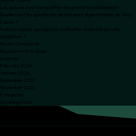
Winner Casino
Les astuces pour bien profiter des promotions Goldenbet
Quelles sont les spécificités de la licence réglementaire de Vinyl
Casino ?
Fatboss Casino : pourquoi la vérification d’identité est-elle
obligatoire ?
Recent Comments
No comments to show.
Archives
February 2026
January 2026
December 2025
November 2025
Categories
Uncategorized