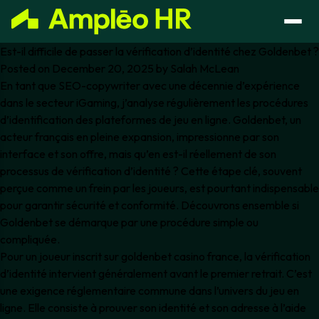
Est-il difficile de passer la vérification d’identité chez Goldenbet ?
Posted on
December 20, 2025
by
Salah McLean
En tant que SEO-copywriter avec une décennie d’expérience
dans le secteur iGaming, j’analyse régulièrement les procédures
d’identification des plateformes de jeu en ligne. Goldenbet, un
acteur français en pleine expansion, impressionne par son
interface et son offre, mais qu’en est-il réellement de son
processus de vérification d’identité ? Cette étape clé, souvent
perçue comme un frein par les joueurs, est pourtant indispensable
pour garantir sécurité et conformité. Découvrons ensemble si
Goldenbet se démarque par une procédure simple ou
compliquée.
Pour un joueur inscrit sur
goldenbet casino france
, la vérification
d’identité intervient généralement avant le premier retrait. C’est
une exigence réglementaire commune dans l’univers du jeu en
ligne. Elle consiste à prouver son identité et son adresse à l’aide