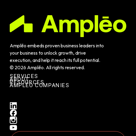
Amplēo embeds proven business leaders into
your business to unlock growth, drive
execution, and help it reach its full potential.
© 2026 Amplēo. All rights reserved.
SERVICES
ABOUT
RESOURCES
AMPLĒO COMPANIES