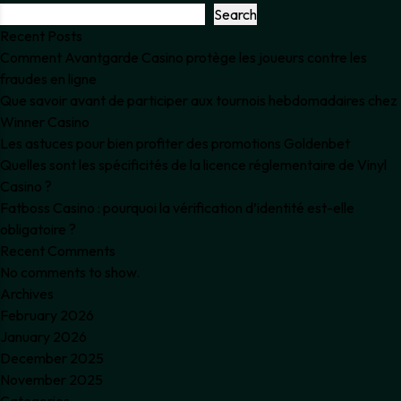
Search
Recent Posts
Comment Avantgarde Casino protège les joueurs contre les
fraudes en ligne
Que savoir avant de participer aux tournois hebdomadaires chez
Winner Casino
Les astuces pour bien profiter des promotions Goldenbet
Quelles sont les spécificités de la licence réglementaire de Vinyl
Casino ?
Fatboss Casino : pourquoi la vérification d’identité est-elle
obligatoire ?
Recent Comments
No comments to show.
Archives
February 2026
January 2026
December 2025
November 2025