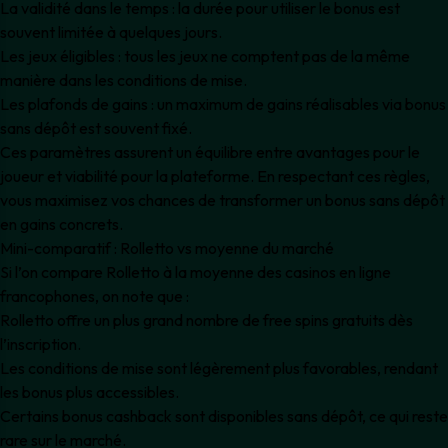
La validité dans le temps : la durée pour utiliser le bonus est
souvent limitée à quelques jours.
Les jeux éligibles : tous les jeux ne comptent pas de la même
manière dans les conditions de mise.
Les plafonds de gains : un maximum de gains réalisables via bonus
sans dépôt est souvent fixé.
Ces paramètres assurent un équilibre entre avantages pour le
joueur et viabilité pour la plateforme. En respectant ces règles,
vous maximisez vos chances de transformer un bonus sans dépôt
en gains concrets.
Mini-comparatif : Rolletto vs moyenne du marché
Si l’on compare Rolletto à la moyenne des casinos en ligne
francophones, on note que :
Rolletto offre un plus grand nombre de free spins gratuits dès
l’inscription.
Les conditions de mise sont légèrement plus favorables, rendant
les bonus plus accessibles.
Certains bonus cashback sont disponibles sans dépôt, ce qui reste
rare sur le marché.