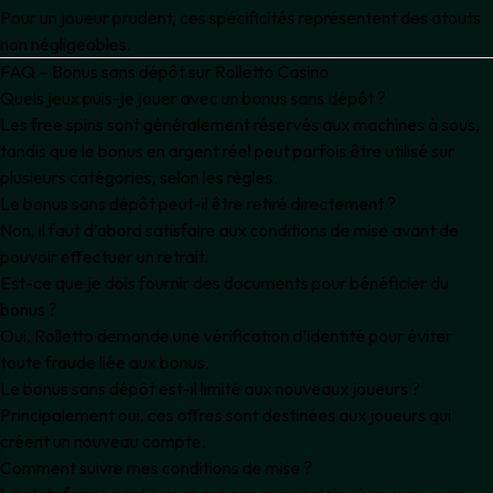
Pour un joueur prudent, ces spécificités représentent des atouts
non négligeables.
FAQ – Bonus sans dépôt sur Rolletto Casino
Quels jeux puis-je jouer avec un bonus sans dépôt ?
Les free spins sont généralement réservés aux machines à sous,
tandis que le bonus en argent réel peut parfois être utilisé sur
plusieurs catégories, selon les règles.
Le bonus sans dépôt peut-il être retiré directement ?
Non, il faut d’abord satisfaire aux conditions de mise avant de
pouvoir effectuer un retrait.
Est-ce que je dois fournir des documents pour bénéficier du
bonus ?
Oui, Rolletto demande une vérification d’identité pour éviter
toute fraude liée aux bonus.
Le bonus sans dépôt est-il limité aux nouveaux joueurs ?
Principalement oui, ces offres sont destinées aux joueurs qui
créent un nouveau compte.
Comment suivre mes conditions de mise ?