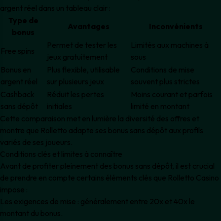
argent réel dans un tableau clair :
Type de
Avantages
Inconvénients
bonus
Permet de tester les
Limités aux machines à
Free spins
jeux gratuitement
sous
Bonus en
Plus flexible, utilisable
Conditions de mise
argent réel
sur plusieurs jeux
souvent plus strictes
Cashback
Réduit les pertes
Moins courant et parfois
sans dépôt
initiales
limité en montant
Cette comparaison met en lumière la diversité des offres et
montre que Rolletto adapte ses bonus sans dépôt aux profils
variés de ses joueurs.
Conditions clés et limites à connaître
Avant de profiter pleinement des bonus sans dépôt, il est crucial
de prendre en compte certains éléments clés que Rolletto Casino
impose :
Les exigences de mise : généralement entre 20x et 40x le
montant du bonus.