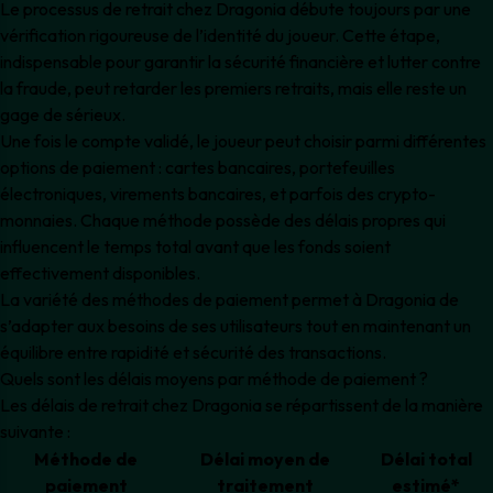
Le processus de retrait chez Dragonia débute toujours par une
vérification rigoureuse de l’identité du joueur. Cette étape,
indispensable pour garantir la sécurité financière et lutter contre
la fraude, peut retarder les premiers retraits, mais elle reste un
gage de sérieux.
Une fois le compte validé, le joueur peut choisir parmi différentes
options de paiement : cartes bancaires, portefeuilles
électroniques, virements bancaires, et parfois des crypto-
monnaies. Chaque méthode possède des délais propres qui
influencent le temps total avant que les fonds soient
effectivement disponibles.
La variété des méthodes de paiement permet à Dragonia de
s’adapter aux besoins de ses utilisateurs tout en maintenant un
équilibre entre rapidité et sécurité des transactions.
Quels sont les délais moyens par méthode de paiement ?
Les délais de retrait chez Dragonia se répartissent de la manière
suivante :
Méthode de
Délai moyen de
Délai total
paiement
traitement
estimé*