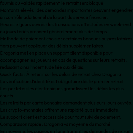
fournis ou validés rapidement, le retrait sera bloqué.
Montants élevés : des demandes importantes peuvent engendrer
un contrôle additionnel de la part du service financier.
Heures et jours ouvrés : les transactions effectuées en week-end
ou jours fériés prennent généralement plus de temps.
Méthode de paiement choisie : certaines banques ou prestataires
tiers peuvent appliquer des délais supplémentaires.
Dragonia met en place un support client disponible pour
accompagner les joueurs en cas de questions sur leurs retraits,
réduisant ainsi l’incertitude liée aux délais.
Quick facts : À retenir sur les délais de retrait chez Dragonia
La vérification d’identité est obligatoire dès le premier retrait.
Les portefeuilles électroniques garantissent les délais les plus
courts.
Les retraits par carte bancaire demandent plusieurs jours ouvrés.
Les crypto-monnaies offrent une rapidité quasi immédiate.
Le support client est accessible pour tout suivi de paiement.
Comparaison rapide : Dragonia vs moyenne du marché
En moyenne, les casinos en ligne traitent les demandes de retrait