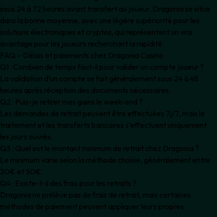
sous 24 à 72 heures avant transfert au joueur. Dragonia se situe
dans la bonne moyenne, avec une légère supériorité pour les
solutions électroniques et cryptos, qui représentent un vrai
avantage pour les joueurs recherchant la rapidité.
FAQ – Délais et paiements chez Dragonia Casino
Q1 : Combien de temps faut-il pour valider un compte joueur ?
La validation d’un compte se fait généralement sous 24 à 48
heures après réception des documents nécessaires.
Q2 : Puis-je retirer mes gains le week-end ?
Les demandes de retrait peuvent être effectuées 7j/7, mais le
traitement et les transferts bancaires s’effectuent uniquement
les jours ouvrés.
Q3 : Quel est le montant minimum de retrait chez Dragonia ?
Le minimum varie selon la méthode choisie, généralement entre
20€ et 50€.
Q4 : Existe-t-il des frais pour les retraits ?
Dragonia ne prélève pas de frais de retrait, mais certaines
méthodes de paiement peuvent appliquer leurs propres